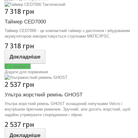
7 318 грн
Таймер CED7000
Таймер CED7000 - це компактний таймер з дисплеєм і вбудованим
акумулятором використовується стрілками МКПС/IPSC.
7 318 грн
Докладніше
Є в наявності
Додати для порівняння
2 537 грн
Ультра жорсткий ремінь GHOST
Ультра жорсткий ремінь GHOST оснащений липучками Velcro і
внутрішнім брючним ременем. Зручний, але досить жорсткий, щоб
надійно утримувати спорядження і зброю.
2 537 грн
Докладніше