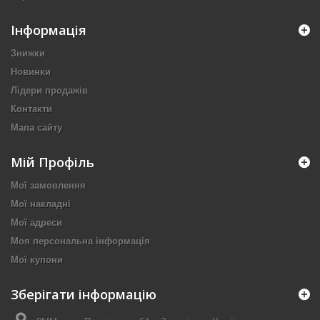
Інформація
Знижки
Новинки
Лідери продажів
Контакти
Мапа сайту
Мій Профіль
Мої замовлення
Мої накладні
Мої адреси
Моя персональна інформація
Мої купони
Зберігати інформацію