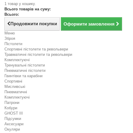
1 товар у кошику.
Всього товарів на суму:
Всього:
Продовжити покупки
Оформити замовлення
Меню
Зброя
Пістолети
Спортивні пістолети та револьвери
Травматичні пістолети та револьвери
Комплектуючі
Тренувальні пістолети
Пневматичні пістолети
Гвинтівки та карабіни
Спортивні
Мисливські
Пневматичні
Комплектуючі
Патрони
Кобури
GHOST III
Підсумки
Аксесуари
Окуляри