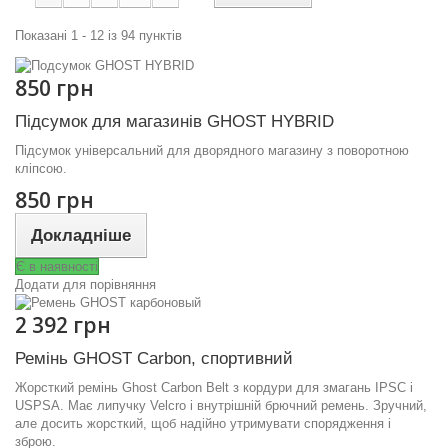
Показані 1 - 12 із 94 пунктів
850 грн
Підсумок для магазинів GHOST HYBRID
Підсумок універсальний для дворядного магазину з поворотною
кліпсою.
850 грн
Докладніше
Є в наявності
Додати для порівняння
2 392 грн
Ремінь GHOST Carbon, спортивний
Жорсткий ремінь Ghost Carbon Belt з кордури для змагань IPSC і
USPSA. Має липучку Velcro і внутрішній брючний ремень. Зручний,
але досить жорсткий, щоб надійно утримувати спорядження і
зброю.