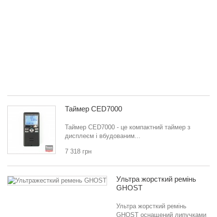
пі
Gl
17
19
23
25
32
34,
3 
Таймер CED7000
Таймер CED7000 - це компактний таймер з
дисплеєм і вбудованим...
7 318 грн
Ультра жорсткий ремінь
GHOST
Ультра жорсткий ремінь
GHOST оснащений липучками