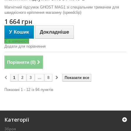
Магнітний підсумок GHOST MAG1 зі спеціальним тримачем для
швидкісного кріплення магазину (speedclip)
1 664 грн
У Кошик
Докладніше
Є в наявності
Додати для порівняння
Порівняти (
0
)
1
2
3
...
8
Показати все
Показані 1 - 12 із 94 пунктів
Категорії
Зброя