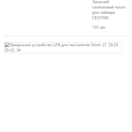
Захисний
силіконовий чохол
для таймера
CED7000.
715 грн
П
пр
L
д
пі
G
17
19
23
25
32
3
Пр
пр
L
д