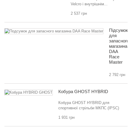
Velcro і внутрішнім...
2 537 грн
Підсумок
для
запасного
магазина
DAA
Race
Master
2 792 грн
Кобура GHOST HYBRID
Кобура GHOST HYBRID для
спортивної стрільби МКПС (IPSC)
1 931 грн