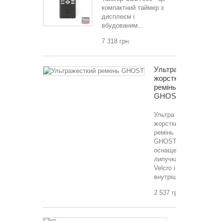
компактний таймер з
дисплеєм і
вбудованим...
7 318 грн
Ультра
жорсткий
ремінь
GHOST
Ультра
жорсткий
ремінь
GHOST
оснащений
липучками
Velcro і
внутрішнім...
2 537 грн
Підсумок