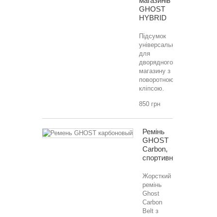
магазинів
GHOST
HYBRID
Підсумок
універсальний
для
дворядного
магазину з
поворотною
кліпсою.
850 грн
Ремінь
GHOST
Carbon,
спортивний
Жорсткий
ремінь
Ghost
Carbon
Belt з