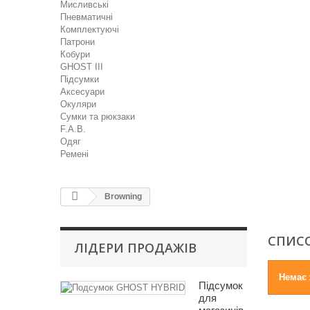
Мисливські
Пневматичні
Комплектуючі
Патрони
Кобури
GHOST III
Підсумки
Аксесуари
Окуляри
Сумки та рюкзаки
F.A.B.
Одяг
Ремені
Browning
СПИСО
ЛІДЕРИ ПРОДАЖІВ
Немає 
Підсумок
для