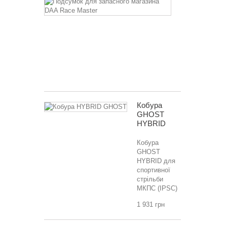
для
запасного
магазина
DAA
Race
Master
2 792 грн
Кобура
GHOST
HYBRID
Кобура
GHOST
HYBRID для
спортивної
стрільби
МКПС (IPSC)
1 931 грн