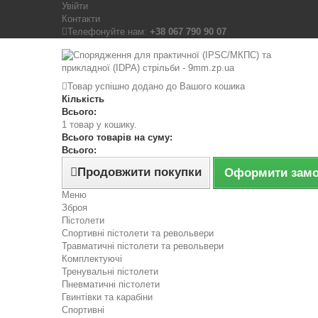
Увійти
Контакти
Телефонуйте нам:
+38 067 790 90 07
Товар успішно додано до Вашого кошика
Кількість
Всього:
1 товар у кошику.
Всього товарів на суму:
Всього:
Продовжити покупки
Оформити зам
Меню
Зброя
Пістолети
Спортивні пістолети та револьвери
Травматичні пістолети та револьвери
Комплектуючі
Тренувальні пістолети
Пневматичні пістолети
Гвинтівки та карабіни
Спортивні