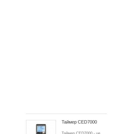
19-
23,
25-
32,
34
Прицільний
пристрій
LPA
для
пістолетів
Glock
17,
19-
23,
25-
32,
34,...
3 328 грн
Таймер CED7000
Таймер CED7000 - це