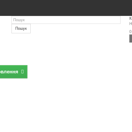
К
Н
Пошук
0
овлення