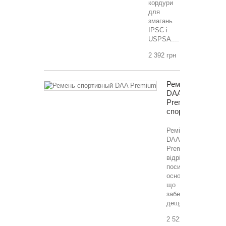
кордури
для
змагань
IPSC і
USPSA....
2 392 грн
Ремінь
DAA
Premium,
спортивний
Ремінь
DAA
Premium
відрізняється
посиленою
основою,
що
забезпечує
дещо...
2 521 грн