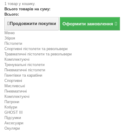
1 товар у кошику.
Всього товарів на суму:
Всього:
Продовжити покупки
Оформити замовлення
Меню
Зброя
Пістолети
Спортивні пістолети та револьвери
Травматичні пістолети та револьвери
Комплектуючі
Тренувальні пістолети
Пневматичні пістолети
Гвинтівки та карабіни
Спортивні
Мисливські
Пневматичні
Комплектуючі
Патрони
Кобури
GHOST III
Підсумки
Аксесуари
Окуляри