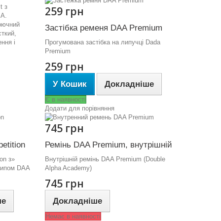
t з
259 грн
SA.
брючний
Застібка ременя DAA Premium
сткий,
ння і
Прогумована застібка на липучці Dada
Premium
259 грн
У Кошик
Докладніше
Є в наявності
Додати для порівняння
745 грн
etition
Ремінь DAA Premium, внутрішній
on з»
Внутрішній ремінь DAA Premium (Double
отипом DAA
Alpha Academy)
745 грн
ше
Докладніше
Немає в наявності