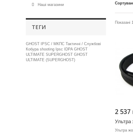
Сортува
Наші магазини
Показані 1
ТЕГИ
GHOST
IPSC / МКПС
Тактичні / Службові
Кобура
shooting
Ipsc
IDPA
GHOST
ULTIMATE
SUPERGHOST
GHOST
ULTIMATE (SUPERGHOST)
2 537
Ультра
Ультра ж