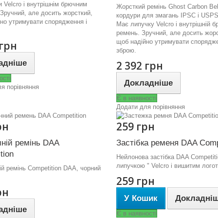
 Velcro і внутрішнім брючним
Жорсткий ремінь Ghost Carbon Bel
Зручний, але досить жорсткий,
кордури для змагань IPSC і USP
но утримувати спорядження і
Має липучку Velcro і внутрішній 
ремень. Зручний, але досить жор
щоб надійно утримувати спорядже
 грн
зброю.
адніше
2 392 грн
ості
Докладніше
я порівняння
Є в наявності
Додати для порівняння
рн
259 грн
ній ремінь DAA
Застібка ременя DAA Comp
tion
Нейлонова застібка DAA Competiti
липучкою " Velcro і вишитим лог
й ремінь Competition DAA, чорний
259 грн
рн
У Кошик
Докладні
адніше
Є в наявності