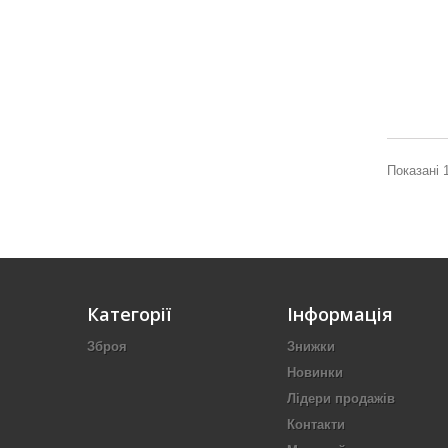
Показані 1
Категорії
Інформація
Зброя
Знижки
Новинки
Лідери продажів
Контакти