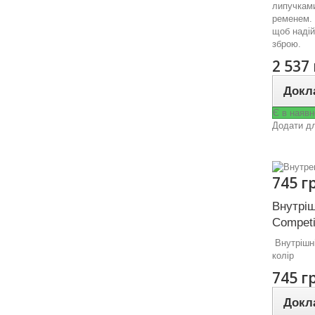
липучками
ременем. 
щоб надій
зброю.
2 537
Докл
Є в наявн
Додати дл
745 г
Внутріш
Competi
Внутрішні
колір
745 г
Докл