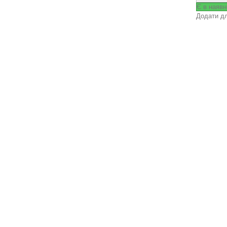
Є в наявн
Додати дл