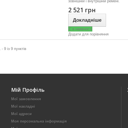
зовнішній і внутрішній ремені.
2 521 грн
Докладніше
Є в наявності
Додати для порівняння
 - 9 із 9 пунктів
Мій Профіль
Мої замовлення
Мої накладні
Мої адреси
Моя персональна інформація