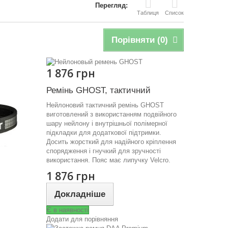
Перегляд:
Таблиця
Список
Порівняти (
0
)
1 876 грн
Ремінь GHOST, тактичний
Нейлоновий тактичний ремінь GHOST
виготовлений з використанням подвійного
шару нейлону і внутрішньої полімерної
підкладки для додаткової підтримки.
Досить жорсткий для надійного кріплення
спорядження і гнучкий для зручності
використання. Пояс має липучку Velcro.
1 876 грн
Докладніше
Є в наявності
Додати для порівняння