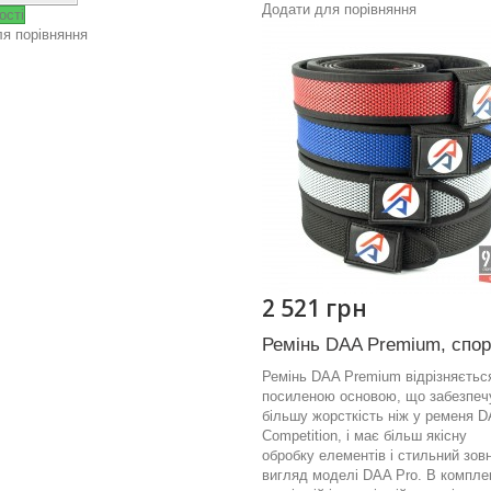
Додати для порівняння
ості
я порівняння
2 521 грн
Ремінь DAA Premium, спо
Ремінь DAA Premium відрізняєтьс
посиленою основою, що забезпе
більшу жорсткість ніж у ременя 
Competition, і має більш якісну
обробку елементів і стильний зов
вигляд моделі DAA Pro. В комплек