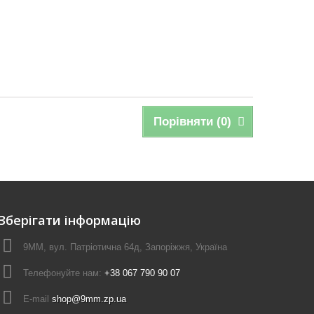
Порівняти (
0
)
Зберігати інформацію
9ММ, вул. Патріотична 64д, Запоріжжя, Україна
Телефонуйте нам:
+38 067 790 90 07
E-maіl
shop@9mm.zp.ua