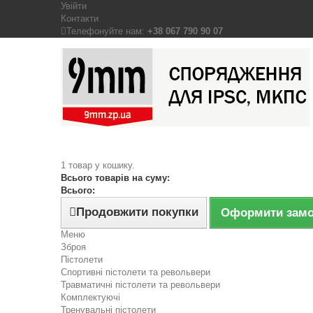
Увійти
Контакти
Телефонуйте нам:
+38 067 790 90 07
1 товар у кошику.
Всього товарів на суму:
Всього:
Продовжити покупки
Оформити зам
Меню
Зброя
Пістолети
Спортивні пістолети та револьвери
Травматичні пістолети та револьвери
Комплектуючі
Тренувальні пістолети