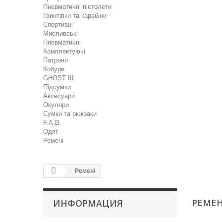
Пневматичні пістолети
Гвинтівки та карабіни
Спортивні
Мисливські
Пневматичні
Комплектуючі
Патрони
Кобури
GHOST III
Підсумки
Аксесуари
Окуляри
Сумки та рюкзаки
F.A.B.
Одяг
Ремені
Ремені
РЕМЕ
ИНФОРМАЦИЯ