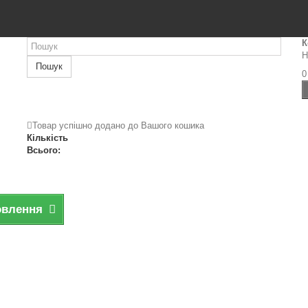
К
Н
Пошук
0
Товар успішно додано до Вашого кошика
Кількість
Всього:
овлення