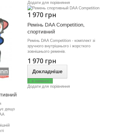
Додати для порівняння
1 970 грн
Ремінь DAA Competition,
спортивний
Ремінь DAA Competition - комплект зі
зручного внутрішнього і жорсткого
зовнішнього ременів.
1 970 грн
Докладніше
Є в наявності
Додати для порівняння
ртивний
я
чує дещо
DAA
нішній
ті