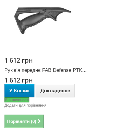
1 612 грн
Руків’я переднє FAB Defense PTK...
1 612 грн
У Кошик
Докладніше
Є в наявності
Додати для порівняння
Порівняти (
0
)