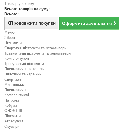
1 товар у кошику.
Всього товарів на суму:
Всього:
Продовжити покупки
Оформити замовлення
Меню
Зброя
Пістолети
Спортивні пістолети та револьвери
Травматичні пістолети та револьвери
Комплектуючі
Тренувальні пістолети
Пневматичні пістолети
Гвинтівки та карабіни
Спортивні
Мисливські
Пневматичні
Комплектуючі
Патрони
Кобури
GHOST III
Підсумки
Аксесуари
Окуляри