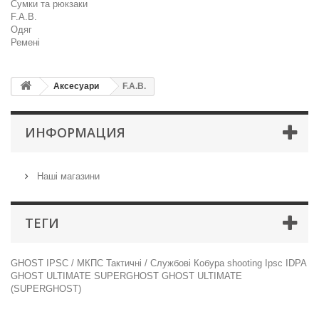
Сумки та рюкзаки
F.A.B.
Одяг
Ремені
Аксесуари
F.A.B.
ИНФОРМАЦИЯ
Наші магазини
ТЕГИ
GHOST
IPSC / МКПС
Тактичні / Службові
Кобура
shooting
Ipsc
IDPA
GHOST ULTIMATE
SUPERGHOST
GHOST ULTIMATE
(SUPERGHOST)