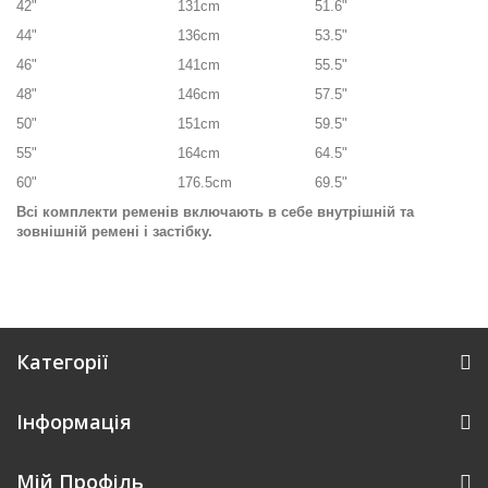
42"
131cm
51.6"
44"
136cm
53.5"
46"
141cm
55.5"
48"
146cm
57.5"
50"
151cm
59.5"
55"
164cm
64.5"
60"
176.5cm
69.5"
Всі комплекти ременів включають в себе внутрішній та
зовнішній ремені і застібку.
Категорії
Інформація
Мій Профіль