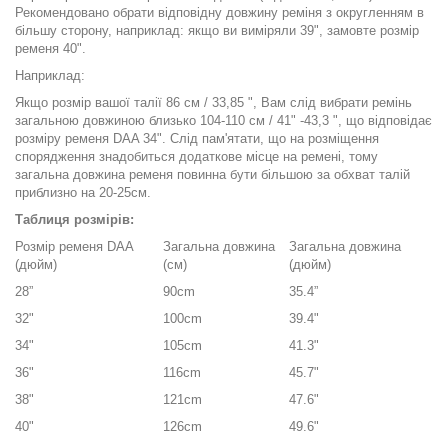
Рекомендовано обрати відповідну довжину реміня з округленням в
більшу сторону, наприклад: якщо ви виміряли 39", замовте розмір
ременя 40".
Наприклад:
Якщо розмір вашої талії 86 см / 33,85 ", Вам слід вибрати ремінь
загальною довжиною близько 104-110 см / 41" -43,3 ", що відповідає
розміру ременя DAA 34". Слід пам'ятати, що на розміщення
спорядження знадобиться додаткове місце на ремені, тому
загальна довжина ременя повинна бути більшою за обхват талій
приблизно на 20-25см.
Таблиця розмірів:
Розмір ременя DAA
Загальна довжина
Загальна довжина
(дюйм)
(см)
(дюйм)
28”
90cm
35.4”
32"
100cm
39.4"
34"
105cm
41.3"
36"
116cm
45.7"
38"
121cm
47.6"
40"
126cm
49.6"