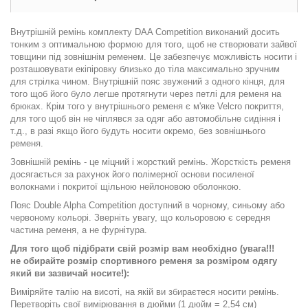
Внутрішній ремінь комплекту DAA Competition виконаний досить
тонким з оптимальною формою для того, щоб не створювати зайвої
товщини під зовнішнім ременем. Це забезпечує можливість носити і
розташовувати екіпіровку близько до тіла максимально зручним
для стрілка чином. Внутрішній пояс звужений з одного кінця, для
того щоб його було легше протягнути через петлі для ременя на
брюках. Крім того у внутрішнього ременя є м'яке Velcro покриття,
для того щоб він не чіплявся за одяг або автомобільне сидіння і
т.д., в разі якщо його будуть носити окремо, без зовнішнього
ременя.
Зовнішній ремінь - це міцний і жорсткий ремінь. Жорсткість ременя
досягається за рахунок його полімерної основи посиленої
волокнами і покритої щільною нейлоновою оболонкою.
Пояс Double Alpha Сompetition доступний в чорному, синьому або
червоному кольорі. Зверніть увагу, що кольоровою є середня
частина ременя, а не фурнітура.
Для того щоб підібрати свій розмір вам необхідно (увага!!!
не обирайте розмір спортивного ременя за розміром одягу
який ви зазвичай носите!):
Виміряйте талію на висоті, на якій ви збираєтеся носити ремінь.
Перетворіть свої вимірювання в дюйми (1 дюйм = 2,54 см)