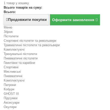
1 товар у кошику.
Всього товарів на суму:
Всього:
Продовжити покупки
Оформити замовлення
Меню
Зброя
Пістолети
Спортивні пістолети та револьвери
Травматичні пістолети та револьвери
Комплектуючі
Тренувальні пістолети
Пневматичні пістолети
Гвинтівки та карабіни
Спортивні
Мисливські
Пневматичні
Комплектуючі
Патрони
Кобури
GHOST III
Підсумки
Аксесуари
Окуляри