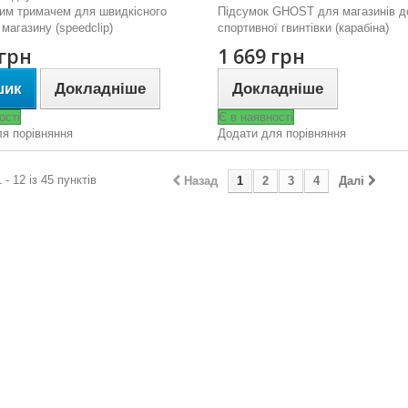
им тримачем для швидкісного
Підсумок GHOST для магазинів д
 магазину (speedclip)
спортивної гвинтівки (карабіна)
 грн
1 669 грн
шик
Докладніше
Докладніше
ості
Є в наявності
я порівняння
Додати для порівняння
 - 12 із 45 пунктів
Назад
1
2
3
4
Далі