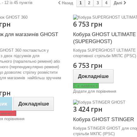
 - 12 із 45 пунктів
Назад
1
2
3
4
Далі
 грн
6 753 грн
ок для магазинів GHOST
Кобура GHOST ULTIMATE
(SUPERGHOST)
 GHOST 360 постаається у
Кобура SUPERGHOST ULTIMATE 
 з двох підсумків для
спортивної стрільби МКПС (IPSC)
льного (паралельно ременя) або
6 753 грн
ного (перпендикулярно ременя)
що дозволяє стрілку розмістити
Докладніше
для магазинів найбільш зручним
Є в наявності
 грн
Додати для порівняння
шик
Докладніше
3 424 грн
аявності
я порівняння
Кобура GHOST STINGER
Кобура STINGER GHOST для спор
стрільби МКПС (IPSC)