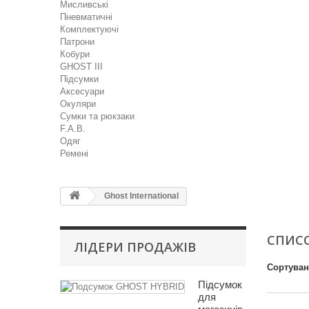
Мисливські
Пневматичні
Комплектуючі
Патрони
Кобури
GHOST III
Підсумки
Аксесуари
Окуляри
Сумки та рюкзаки
F.A.B.
Одяг
Ремені
Ghost International
СПИСО
ЛІДЕРИ ПРОДАЖІВ
Сортува
Підсумок
для