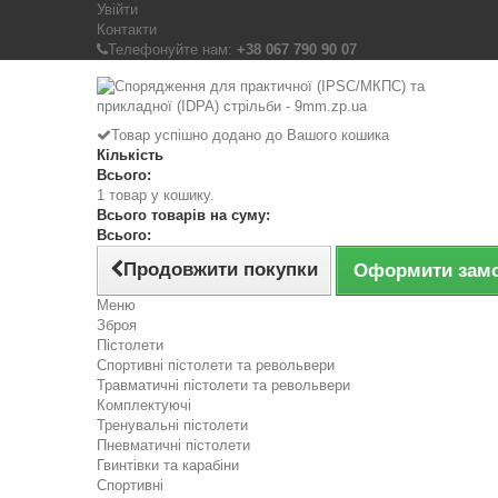
Увійти
Контакти
Телефонуйте нам:
+38 067 790 90 07
Товар успішно додано до Вашого кошика
Кількість
Всього:
1 товар у кошику.
Всього товарів на суму:
Всього:
Продовжити покупки
Оформити зам
Меню
Зброя
Пістолети
Спортивні пістолети та револьвери
Травматичні пістолети та револьвери
Комплектуючі
Тренувальні пістолети
Пневматичні пістолети
Гвинтівки та карабіни
Спортивні