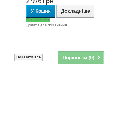
2 976 грн
о
У Кошик
Докладніше
Є в наявності
Додати для порівняння
Показати все
Порівняти (
0
)