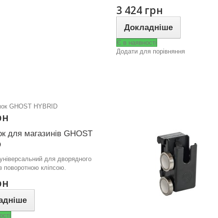
3 424 грн
Докладніше
Є в наявності
Додати для порівняння
рн
ок для магазинів GHOST
D
універсальний для дворядного
з поворотною кліпсою.
рн
адніше
ості