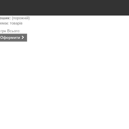
ошик:
(порожній)
емає товарів
 грн
Всього:
Оформити