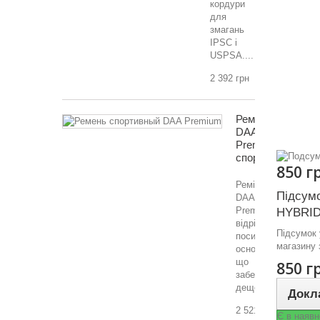
кордури
для
змагань
IPSC і
USPSA....
2 392 грн
Ремінь
DAA
Premium,
спортивний
850 г
Ремінь
Підсум
DAA
Premium
HYBRI
відрізняється
Підсумок 
посиленою
магазину 
основою,
що
850 г
забезпечує
дещо...
Докл
2 521 грн
Є в наявн