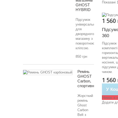
магазинів
Показані 1
GHOST
HYBRID
1 560
Підсумок
універсальний
для
Підсум
дворядного
360
магазину з
поворотною
Підсумок
кліпсою.
комплекті
горизонта
850 грн
вертикаль
носіння, 
підсумки 
Ремінь
чином.
GHOST
1 560
Carbon,
спортивний
У Ко
Жорсткий
Немає в н
ремінь
Додати дл
Ghost
Carbon
Belt з