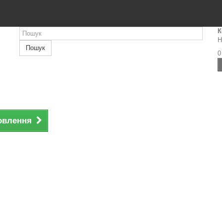
К
Н
Пошук
0
овлення