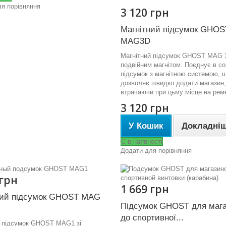
я порівняння
3 120 грн
Магнітний підсумок GHOS
MAG3D
Магнітний підсумок GHOST MAG 
подвійним магнітом. Поєднує в со
підсумок з магнітною системою, 
дозволяє швидко додати магазин,
втрачаючи при цьму місце на ре
3 120 грн
У Кошик
Докладні
Є в наявності
Додати для порівняння
 грн
1 669 грн
ний підсумок GHOST MAG
Підсумок GHOST для мага
до спортивної...
й підсумок GHOST MAG1 зі