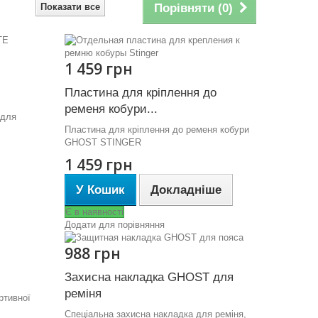
Показати все
Порівняти (
0
)
1 459 грн
Пластина для кріплення до
ременя кобури...
для
Пластина для кріплення до ременя кобури
GHOST STINGER
1 459 грн
У Кошик
Докладніше
Є в наявності
Додати для порівняння
988 грн
Захисна накладка GHOST для
реміня
тивної
Спеціальна захисна накладка для реміня,