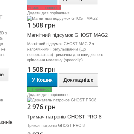
Немає в наявності
Додати для порівняння
T
1 508 грн
3D з
Магнітний підсумок GHOST MAG2
бі
що
Магнітний підсумок GHOST MAG 2 з
 не
напрямними і регульованим (що
мені.
повертається) тримачем для швидкісного
кріплення магазину (speedclip)
1 508 грн
ше
У Кошик
Докладніше
Є в наявності
Додати для порівняння
2 976 грн
Тримач патронів GHOST PRO 8
зинів
Тримач патронів GHOST PRO 8