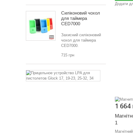
Додати дл
Силіконовий чохол
для таймера
CED7000
Захисний силіконовий
чохол для таймера
CED7000.
715 грн
Прицільний
пристрій
LPA
для
пістолетів
Glock
17,
1 664
19-
23,
Магніт
25-
1
32,
34
Магнітни