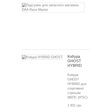
Підсумок
для
запасного
магазина
DAA
Race
Master
2 792 грн
Кобура
GHOST
HYBRID
Кобура
GHOST
HYBRID для
спортивної
стрільби
МКПС (IPSC)
1 931 грн