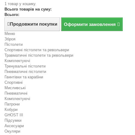
1 товар у кошику.
Всього товарів на суму:
Всього:
Продовжити покупки
Оформити замовлення
Меню
Зброя
Пістолети
Спортивні пістолети та револьвери
Травматичні пістолети та револьвери
Комплектуючі
Тренувальні пістолети
Пневматичні пістолети
Гвинтівки та карабіни
Спортивні
Мисливські
Пневматичні
Комплектуючі
Патрони
Кобури
GHOST III
Підсумки
Аксесуари
Окуляри