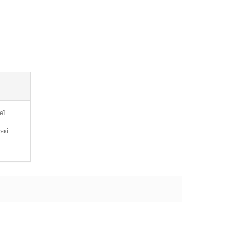
еї
які