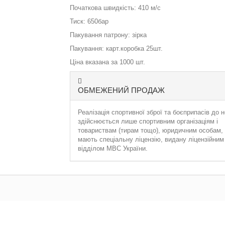
Початкова швидкість: 410 м/с
Тиск: 650бар
Пакування патрону: зірка
Пакування: карт.коробка 25шт.
Ціна вказана за 1000 шт.
ОБМЕЖЕНИЙ ПРОДАЖ
Реалізація спортивної зброї та боєприпасів до н
здійснюється лише спортивним організаціям і
товариствам (тирам тощо), юридичним особам, 
мають спеціальну ліцензію, видану ліцензійним
відділом МВС України.