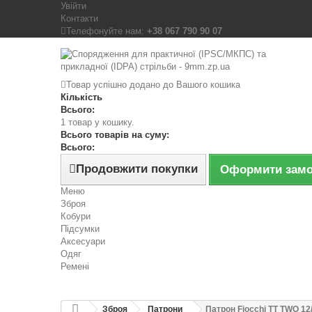
Увійти
Контакти
Телефонуйте нам:
+38 067 790 90 07
Товар успішно додано до Вашого кошика
Кількість
Всього:
1 товар у кошику.
Всього товарів на суму:
Всього:
Продовжити покупки
Оформити зам
Меню
Зброя
Кобури
Підсумки
Аксесуари
Одяг
Ремені
Зброя
Патрони
Патрон Fiocchi TT TWO 12