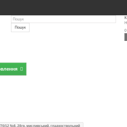
К
Н
Пошук
0
овлення
/70/12 №8, 28гр, мисливський, гладкоствольний