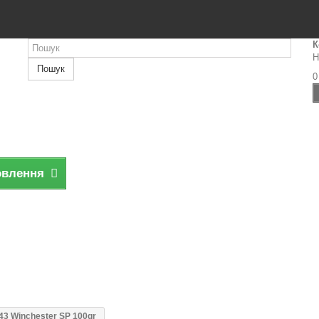
К
Н
Пошук
0
овлення
243 Winchester SP 100gr