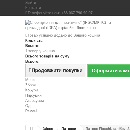
Увійти
Контакти
Телефонуйте нам:
+38 067 790 90 07
Товар успішно додано до Вашого кошика
Кількість
Всього:
1 товар у кошику.
Всього товарів на суму:
Всього:
Продовжити покупки
Оформити зам
Меню
Зброя
Кобури
Підсумки
Аксесуари
Одяг
Ремені
Зброя
Патрони
Патрон Fiocchi, калібру .