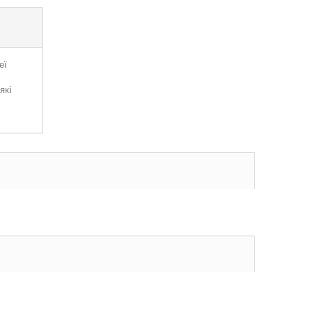
еї
які