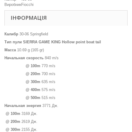
Виробник
Fiocchi
ІНФОРМАЦІЯ
Калибр
30-06 Springfield
Тип
пули
SIERRA GAME KING Hollow point boat tail
Масса
10.69 g (165 gr)
Начальная скорость
840 m/s
@ 100m
770 m/s
@ 200m
700 m/s
@ 300m
635 m/s
@ 400m
575 m/s
@ 500m
515 m/s
Начальная энергия
3771 Дж.
@ 100m
3169 Дж.
@ 200m
2619 Дж.
@ 300m
2155 Дж.