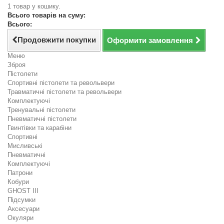
1 товар у кошику.
Всього товарів на суму:
Всього:
Продовжити покупки
Оформити замовлення
Меню
Зброя
Пістолети
Спортивні пістолети та револьвери
Травматичні пістолети та револьвери
Комплектуючі
Тренувальні пістолети
Пневматичні пістолети
Гвинтівки та карабіни
Спортивні
Мисливські
Пневматичні
Комплектуючі
Патрони
Кобури
GHOST III
Підсумки
Аксесуари
Окуляри