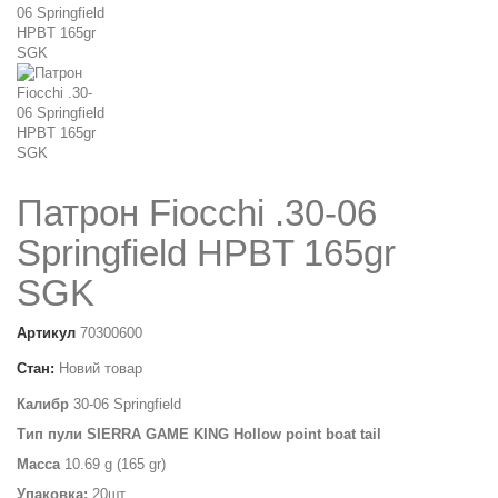
Патрон Fiocchi .30-06
Springfield HPBT 165gr
SGK
Артикул
70300600
Стан:
Новий товар
Калибр
30-06 Springfield
Тип
пули
SIERRA GAME KING Hollow point boat tail
Масса
10.69 g (165 gr)
Упаковка:
20шт