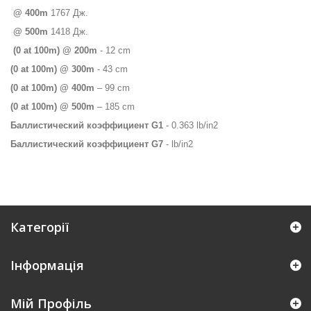
@ 400m
1767 Дж.
@ 500m
1418
Дж
.
(0 at 100m) @ 200m
- 12 cm
(0 at 100m) @ 300m
- 43 cm
(0 at 100m) @ 400m
– 99 cm
(0 at 100m) @ 500m
– 185 cm
Баллистический коэффициент
G
1
- 0.363
lb
/
in
2
Баллистический коэффициент
G
7
-
lb
/
in
2
Категорії
Інформація
Мій Профіль