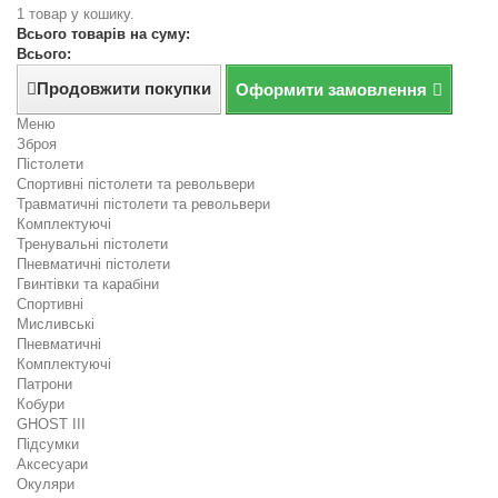
1 товар у кошику.
Всього товарів на суму:
Всього:
Продовжити покупки
Оформити замовлення
Меню
Зброя
Пістолети
Спортивні пістолети та револьвери
Травматичні пістолети та револьвери
Комплектуючі
Тренувальні пістолети
Пневматичні пістолети
Гвинтівки та карабіни
Спортивні
Мисливські
Пневматичні
Комплектуючі
Патрони
Кобури
GHOST III
Підсумки
Аксесуари
Окуляри