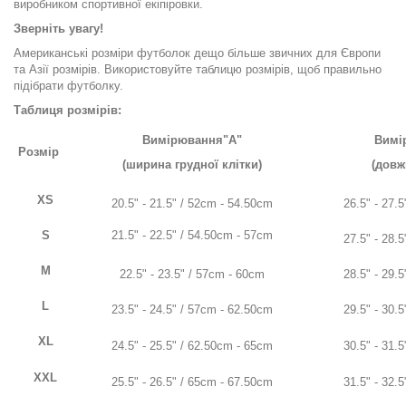
виробником спортивної екіпіровки.
Зверніть увагу!
Американські розміри футболок дещо більше звичних для Європи
та Азії розмірів. Використовуйте таблицю розмірів, щоб правильно
підібрати футболку.
Таблиця розмірів:
Вимірювання"A"
Вимі
Розмір
(ширина грудної клітки)
(довж
XS
20.5" - 21.5" / 52cm - 54.50cm
26.5" - 27.
S
21.5" - 22.5" / 54.50cm - 57cm
27.5" - 28.
M
22.5" - 23.5" / 57cm -
60cm
28.5" - 29.
L
23.5" - 24.5" / 57cm - 62.50cm
29.5" - 30.
XL
24.5" - 25.5" / 62.50cm - 65cm
30.5" - 31.
XXL
25.5" - 26.5" / 65cm - 67.50cm
31.5" - 32.