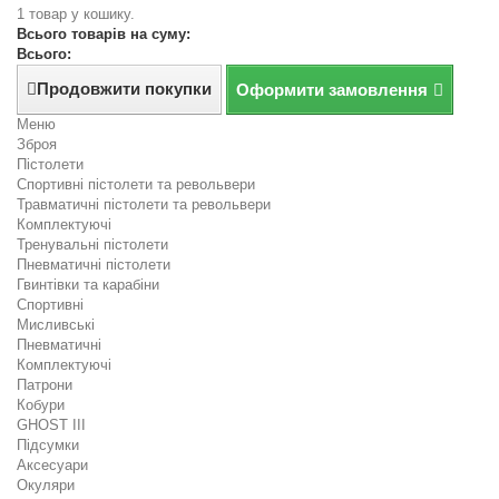
1 товар у кошику.
Всього товарів на суму:
Всього:
Продовжити покупки
Оформити замовлення
Меню
Зброя
Пістолети
Спортивні пістолети та револьвери
Травматичні пістолети та револьвери
Комплектуючі
Тренувальні пістолети
Пневматичні пістолети
Гвинтівки та карабіни
Спортивні
Мисливські
Пневматичні
Комплектуючі
Патрони
Кобури
GHOST III
Підсумки
Аксесуари
Окуляри