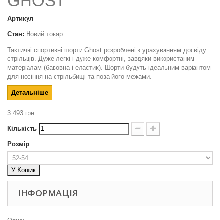
GHOST
Артикул
Стан:
Новий товар
Тактичні спортивні шорти Ghost розроблені з урахуванням досвіду
стрільців. Дуже легкі і дуже комфортні, завдяки використаним
матеріалам (бавовна і еластик). Шорти будуть ідеальним варіантом
для носіння на стрільбищі та поза його межами.
Детальніше
3 493 грн
Кількість
Розмір
У Кошик
ІНФОРМАЦІЯ