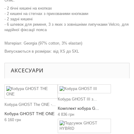
Опис:
- 2 бічні кишені на кнопках
- 2 кишені на стегнах з прихованими кнопками
- 2 задні кишені
- 6 шлевок для ременя, 3 з яких з зовнішніми липучками Velcro, для
надійної фіксації пояса
Матеріал: Georgia (97% cotton, 3% elastan)
Випускаються в розмірах: від XS до 5XL
АКСЕСУАРИ
Кобура GHOST III з...
Кобура GHOST The ONE -...
Комплект кобура G...
Кобура GHOST THE ONE
4 836 грн
6 160 грн