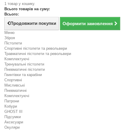
1 товар у кошику.
Всього товарів на суму:
Всього:
Продовжити покупки
Оформити замовлення
Меню
Зброя
Пістолети
Спортивні пістолети та револьвери
Травматичні пістолети та револьвери
Комплектуючі
Тренувальні пістолети
Пневматичні пістолети
Гвинтівки та карабіни
Спортивні
Мисливські
Пневматичні
Комплектуючі
Патрони
Кобури
GHOST III
Підсумки
Аксесуари
Окуляри