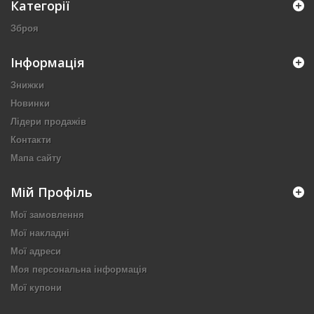
Категорії
Зброя
Інформація
Знижки
Новинки
Лідери продажів
Контакти
Мапа сайту
Мій Профіль
Мої замовлення
Мої накладні
Мої адреси
Моя персональна інформація
Мої купони