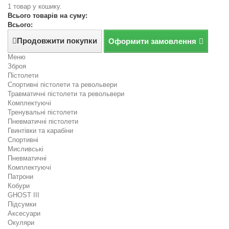
1 товар у кошику.
Всього товарів на суму:
Всього:
Продовжити покупки
Оформити замовлення
Меню
Зброя
Пістолети
Спортивні пістолети та револьвери
Травматичні пістолети та револьвери
Комплектуючі
Тренувальні пістолети
Пневматичні пістолети
Гвинтівки та карабіни
Спортивні
Мисливські
Пневматичні
Комплектуючі
Патрони
Кобури
GHOST III
Підсумки
Аксесуари
Окуляри