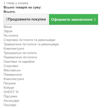
1 товар у кошику.
Всього товарів на суму:
Всього:
Продовжити покупки
Оформити замовлення
Меню
Зброя
Пістолети
Спортивні пістолети та револьвери
Травматичні пістолети та револьвери
Комплектуючі
Тренувальні пістолети
Пневматичні пістолети
Гвинтівки та карабіни
Спортивні
Мисливські
Пневматичні
Комплектуючі
Патрони
Кобури
GHOST III
Підсумки
Аксесуари
Окуляри