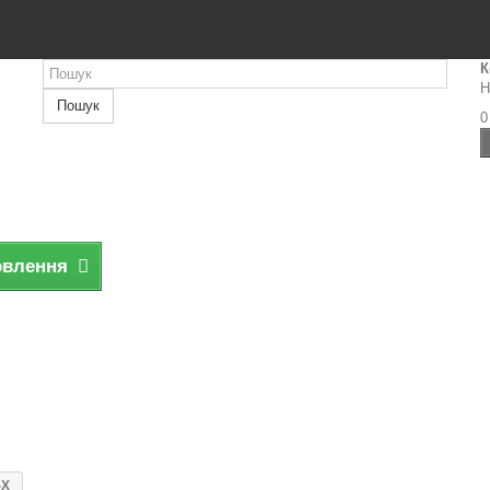
К
Н
Пошук
0
овлення
-X