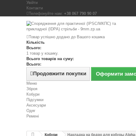
Увійти
Контакти
Телефонуйте нам:
+38 067 790 90 07
Товар успішно додано до Вашого кошика
Кількість
Всього:
1 товар у кошику.
Всього товарів на суму:
Всього:
Продовжити покупки
Оформити зам
Меню
Зброя
Кобури
Підсумки
Аксесуари
Одяг
Ремені
Кобури
Накладка на бедро для кобуры Alpha