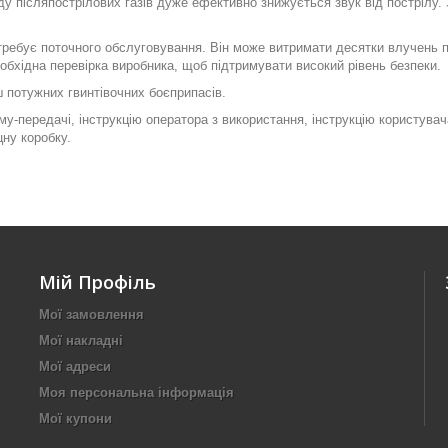
оду післяпострілових газів дуже ефективно знижується звук від пострілу
ребує поточного обслуговування. Він може витримати десятки влучень п
обхідна перевірка виробника, щоб підтримувати високий рівень безпеки.
потужних гвинтівочних боєприпасів.
му-передачі, інструкцію оператора з використання, інструкцію користува
цну коробку.
Мій Профіль
Мої замовлення
Мої накладні
Мої адреси
Моя персональна інформація
Мої купони