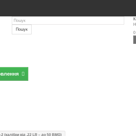
К
Н
Пошук
0
овлення
 (калібри від .22 LR – до 50 BMG)