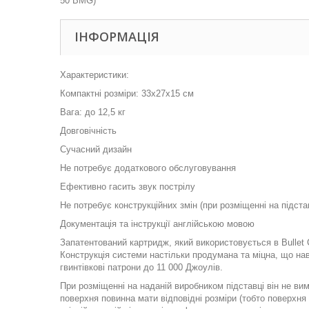
ІНФОРМАЦІЯ
Характеристики:
Компактні розміри: 33x27x15 см
Вага: до 12,5 кг
Довговічність
Сучасний дизайн
Не потребує додаткового обслуговування
Ефективно гасить звук пострілу
Не потребує конструкційних змін (при розміщенні на підста
Документація та інструкції англійською мовою
Запатентований картридж, який використовується в Bullet C
Конструкція системи настільки продумана та міцна, що нав
гвинтівкові патрони до 11 000 Джоулів.
При розміщенні на наданій виробником підставці він не вим
поверхня повинна мати відповідні розміри (тобто поверхн