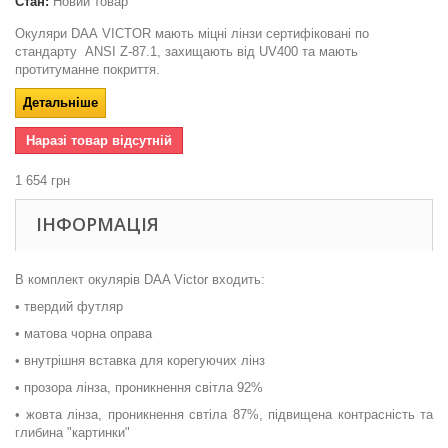
Стан:
Новий товар
Окуляри DAA VICTOR мають міцні лінзи сертифіковані по
стандарту ANSI Z-87.1, захищають від UV400 та мають
протитуманне покриття.
Детальніше
Наразі товар відсутній
1 654 грн
ІНФОРМАЦІЯ
В комплект окулярів DAA Victor входить:
• твердий футляр
• матова чорна оправа
• внутрішня вставка для корегуючих лінз
• прозора лінза, проникнення світла 92%
• жовта лінза, проникнення свтіла 87%, підвищена контрасність та
глибина "картинки"