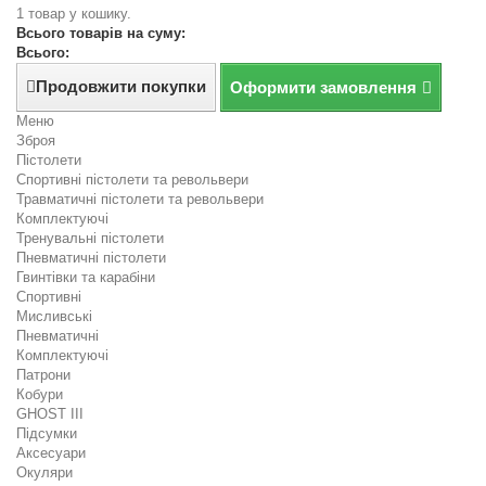
1 товар у кошику.
Всього товарів на суму:
Всього:
Продовжити покупки
Оформити замовлення
Меню
Зброя
Пістолети
Спортивні пістолети та револьвери
Травматичні пістолети та револьвери
Комплектуючі
Тренувальні пістолети
Пневматичні пістолети
Гвинтівки та карабіни
Спортивні
Мисливські
Пневматичні
Комплектуючі
Патрони
Кобури
GHOST III
Підсумки
Аксесуари
Окуляри