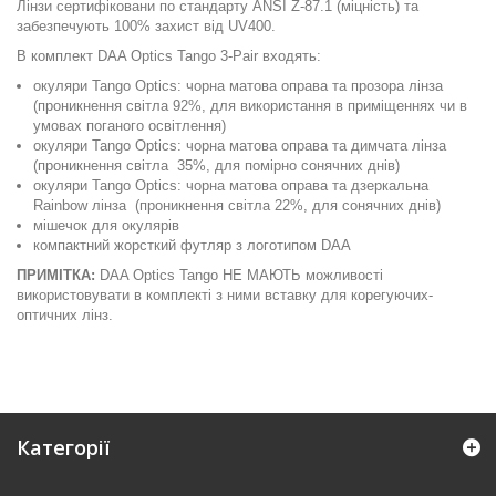
Лінзи сертифіковани по стандарту ANSI Z-87.1 (міцність) та
забезпечують 100% захист від UV400.
В комплект DAA Optics Tango 3-Pair входять:
окуляри Tango Optics: чорна матова оправа та прозора лінза
(проникнення світла 92%, для використання в приміщеннях чи в
умовах поганого освітлення)
окуляри Tango Optics: чорна матова оправа та димчата лінза
(проникнення світла 35%, для помірно сонячних днів)
окуляри Tango Optics: чорна матова оправа та дзеркальна
Rainbow лінза (проникнення світла 22%, для сонячних днів)
мішечок для окулярів
компактний жорсткий футляр з логотипом DAA
ПРИМІТКА:
DAA Optics Tango НЕ МАЮТЬ можливості
використовувати в комплекті з ними вставку для корегуючих-
оптичних лінз.
Категорії