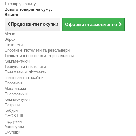
1 товар у кошику.
Всього товарів на суму:
Всього:
Продовжити покупки
Оформити замовлення
Меню
Зброя
Пістолети
Спортивні пістолети та револьвери
Травматичні пістолети та револьвери
Комплектуючі
Тренувальні пістолети
Пневматичні пістолети
Гвинтівки та карабіни
Спортивні
Мисливські
Пневматичні
Комплектуючі
Патрони
Кобури
GHOST III
Підсумки
Аксесуари
Окуляри