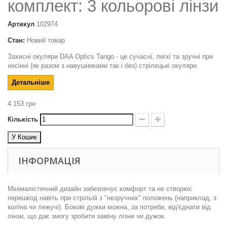
комплект: 3 кольорові лінзи
Артикул
102974
Стан:
Новий товар
Захисні окуляри DAA Optics Tango - це сучасні, легкі та зручні при
носінні (як разом з навушниками так і без) стрілецькі окуляри.
Детальніше
4 153 грн
Кількість
У Кошик
ІНФОРМАЦІЯ
Мінімалістичний дизайн забезпечує комфорт та не створює
перешкод навіть при стрільбі з "незручних" положень (наприклад, з
коліна чи лежучі). Бокові дужки можна, за потреби, від'єднати від
лінзи, що дає змогу зробити заміну лізни чи дужок.