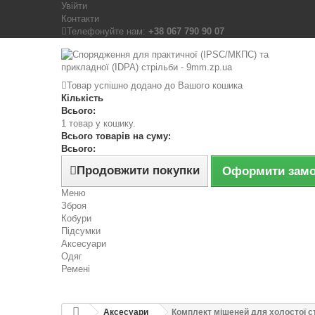
Увійти
Контакти
Телефонуйте нам:
+38 067 790 90 07
Товар успішно додано до Вашого кошика
Кількість
Всього:
1 товар у кошику.
Всього товарів на суму:
Всього:
Продовжити покупки
Оформити зам
Меню
Зброя
Кобури
Підсумки
Аксесуари
Одяг
Ремені
Аксесуари
Комплект мішеней для холостої с