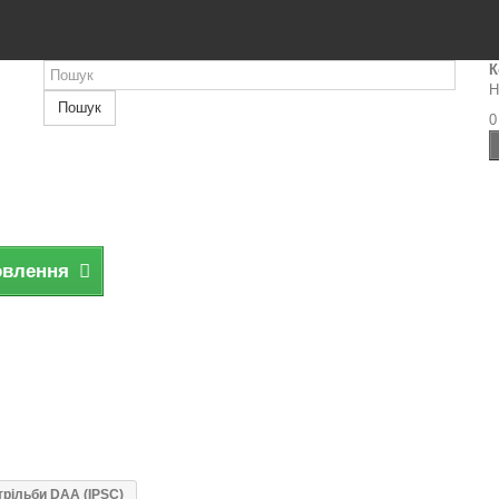
К
Н
Пошук
0
овлення
трільби DAA (IPSC)