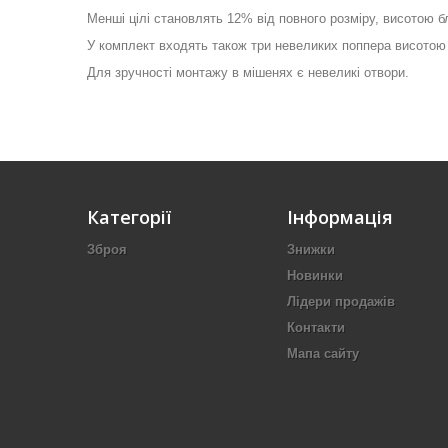
Менші цілі становлять 12% від повного розміру, висотою б
У комплект входять також три невеликих поппера висотою 17
Для зручності монтажу в мішенях є невеликі отвори.
Категорії
Інформація
Зброя
Знижки
Новинки
Лідери продажів
Контакти
Мапа сайту