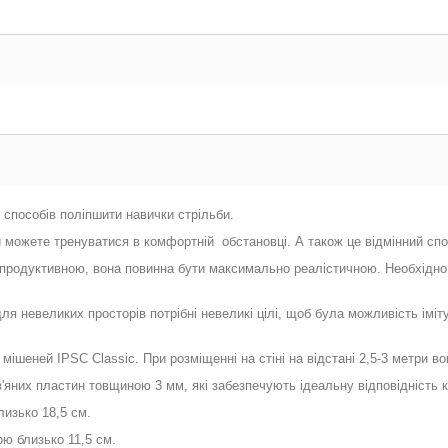
 способів поліпшити навички стрільби.
ви можете тренуватися в комфортній обстановці. А також це відмінний сп
продуктивною, вона повинна бути максимально реалістичною. Необхідно 
я невеликих просторів потрібні невеликі цілі, щоб була можливість іміту
еней IPSC Classic. При розміщенні на стіні на відстані 2,5-3 метри вони 
яних пластин товщиною 3 мм, які забезпечують ідеальну відповідність к
лизько 18,5 см.
ою близько 11,5 см.