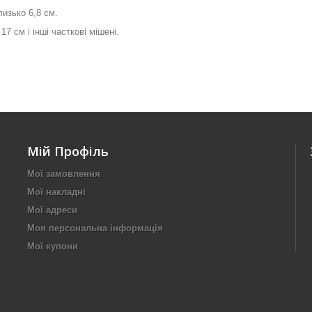
лизько 6,8 см.
 см і інші часткові мішені.
Мій Профіль
Мої замовлення
Мої накладні
Мої адреси
Моя персональна інформація
Мої купони