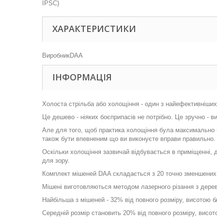
ХАРАКТЕРИСТИКИ
Виробник
DAA
ІНФОРМАЦІЯ
Холоста стрільба або холощіння - один з найефективніших
Це дешево - ніяких боєприпасів не потрібно. Це зручно - 
Але для того, щоб практика холощіння була максимально 
також бути впевненим що ви виконуєте вправи правильно.
Оскільки холощіння зазвичай відбувається в приміщенні, дл
для зору.
Комплект мішеней DAA складається з 20 точно зменшених міш
Мішені виготовляються методом лазерного різання з дерев'
Найбільша з мішеней - 32% від повного розміру, висотою б
Середній розмір становить 20% від повного розміру, висот