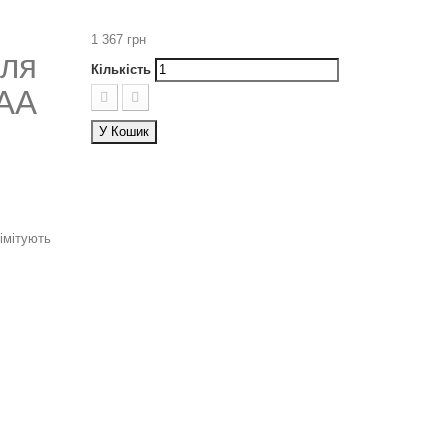
1 367 грн
для
Кількість
DAA
У Кошик
імітують