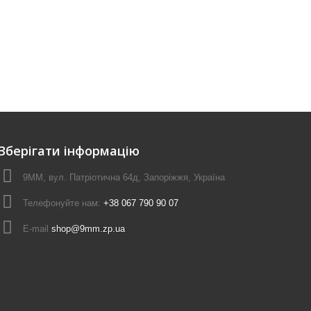
Зберігати інформацію
9ММ, вул. Патріотична 64д, Запоріжжя, Україна
Телефонуйте нам:
+38 067 790 90 07
E-maіl
shop@9mm.zp.ua