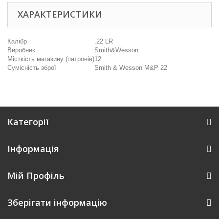
ХАРАКТЕРИСТИКИ
Калібр
.22 LR
Виробник
Smith&Wesson
Місткість магазину (патронів)
12
Сумісність зброї
Smith & Wesson M&P 22
Категорії
Інформація
Мій Профіль
Зберігати інформацію