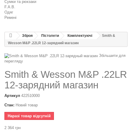
Сумки та рюкзаки
F.A.B.
Одяг
Ремені
Зброя
Пістолети
Комплектуючі
Smith &
Wesson M&P .22LR 12-зарядний магазин
Збільшити для
перегляду
Smith & Wesson M&P .22LR
12-зарядний магазин
Артикул
422510000
Стан:
Новий товар
Наразі товар відсутній
2 364 грн