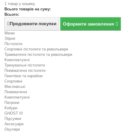
1 товар у кошику.
Всього товарів на суму:
Всього:
Продовжити покупки
Оформити замовлення
Меню
Зброя
Пістолети
Спортивні пістолети та револьвери
Травматичні пістолети та револьвери
Комплектуючі
Тренувальні пістолети
Пневматичні пістолети
Гвинтівки та карабіни
Спортивні
Мисливські
Пневматичні
Комплектуючі
Патрони
Кобури
GHOST III
Підсумки
Аксесуари
Окуляри