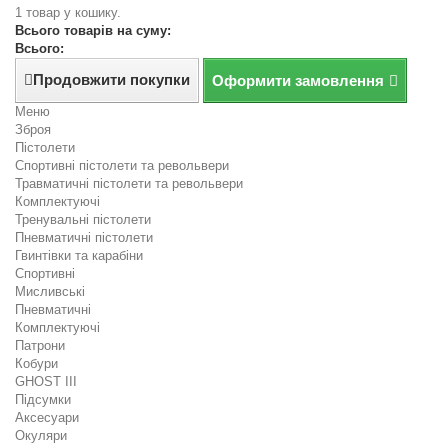
1 товар у кошику.
Всього товарів на суму:
Всього:
Продовжити покупки
Оформити замовлення
Меню
Зброя
Пістолети
Спортивні пістолети та револьвери
Травматичні пістолети та револьвери
Комплектуючі
Тренувальні пістолети
Пневматичні пістолети
Гвинтівки та карабіни
Спортивні
Мисливські
Пневматичні
Комплектуючі
Патрони
Кобури
GHOST III
Підсумки
Аксесуари
Окуляри