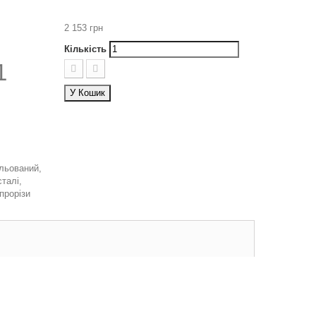
2 153 грн
Кількість
1
У Кошик
льований,
талі,
прорізи