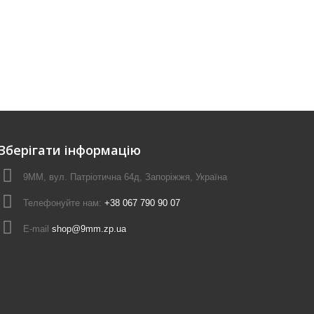
Зберігати інформацію
9ММ, вул. Патріотична 64д, Запоріжжя, Україна
Телефонуйте нам:
+38 067 790 90 07
E-maіl
shop@9mm.zp.ua