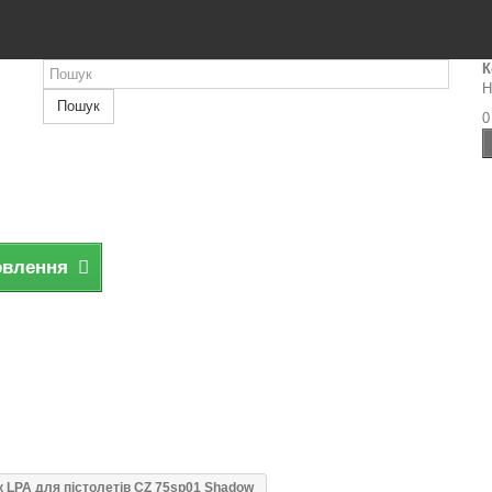
К
Н
Пошук
0
овлення
к LPA для пістолетів CZ 75sp01 Shadow