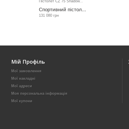
Пістолет CZ 75 Shadow...
Спортивний пістол...
131 080 грн
Мій Профіль
Мої замовлення
Мої накладні
Мої адреси
Моя персональна інформація
Мої купони