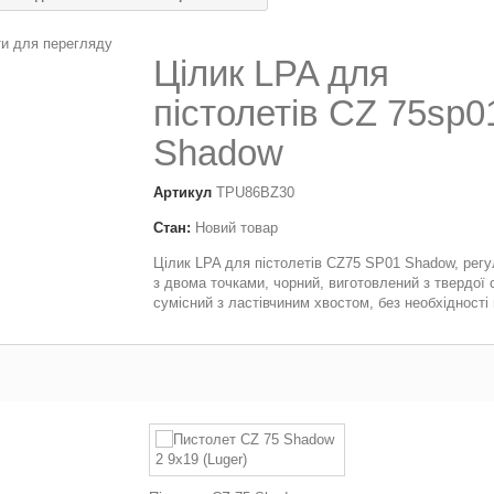
и для перегляду
Цілик LPA для
пістолетів CZ 75sp0
Shadow
Артикул
TPU86BZ30
Стан:
Новий товар
Цілик LPA для пістолетів CZ75 SP01 Shadow, регу
з двома точками, чорний, виготовлений з твердої с
сумісний з ластівчиним хвостом, без необхідності 