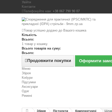
Увійти
Контакти
Телефонуйте нам:
+38 067 790 90 07
Товар успішно додано до Вашого кошика
Кількість
Всього:
1 товар у кошику.
Всього товарів на суму:
Всього:
Продовжити покупки
Оформити зам
Меню
Зброя
Кобури
Підсумки
Аксесуари
Одяг
Ремені
Зброя
Пістолети
Комплектуючі
Ціли