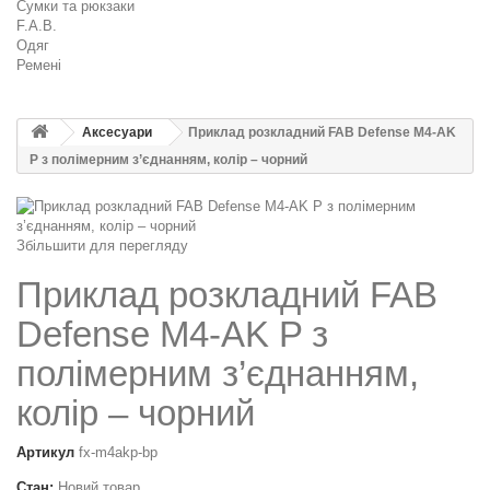
Сумки та рюкзаки
F.A.B.
Одяг
Ремені
Аксесуари
Приклад розкладний FAB Defense M4-AK
P з полімерним з’єднанням, колір – чорний
Збільшити для перегляду
Приклад розкладний FAB
Defense M4-AK P з
полімерним з’єднанням,
колір – чорний
Артикул
fx-m4akp-bp
Стан:
Новий товар