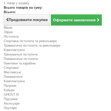
1 товар у кошику.
Всього товарів на суму:
Всього:
Продовжити покупки
Оформити замовлення
Меню
Зброя
Пістолети
Спортивні пістолети та револьвери
Травматичні пістолети та револьвери
Комплектуючі
Тренувальні пістолети
Пневматичні пістолети
Гвинтівки та карабіни
Спортивні
Мисливські
Пневматичні
Комплектуючі
Патрони
Кобури
GHOST III
Підсумки
Аксесуари
Окуляри