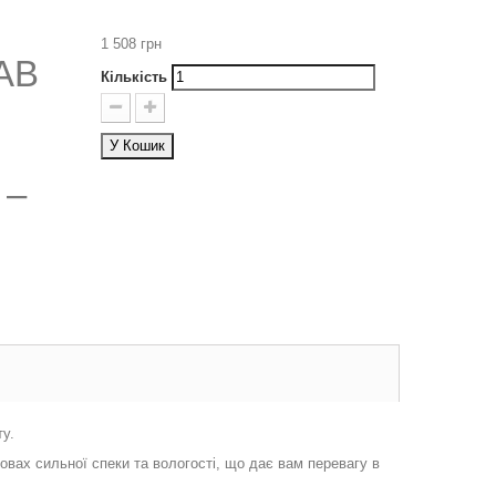
1 508 грн
FAB
Кількість
У Кошик
 –
у.
вах сильної спеки та вологості, що дає вам перевагу в