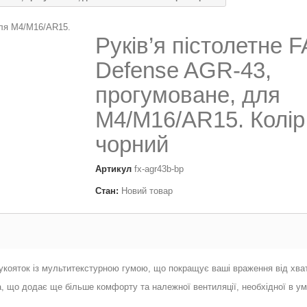
Руків’я пістолетне 
Defense AGR-43,
прогумоване, для
M4/M16/AR15. Колір
чорний
Артикул
fx-agr43b-bp
Стан:
Новий товар
укояток із мультитекстурною гумою, що покращує ваші враження від хват
, що додає ще більше комфорту та належної вентиляції, необхідної в умо