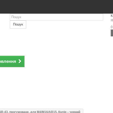
К
Н
Пошук
0
овлення
GR-43, прогумоване, для M4/M16/AR15. Колір – чорний