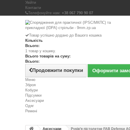
Увійти
Контакти
Телефонуйте нам:
+38 067 790 90 07
Товар успішно додано до Вашого кошика
Кількість
Всього:
1 товар у кошику.
Всього товарів на суму:
Всього:
Продовжити покупки
Оформити зам
Меню
Зброя
Кобури
Підсумки
Аксесуари
Одяг
Ремені
Аксесуари
Руків’я пістолетне FAB Defense A