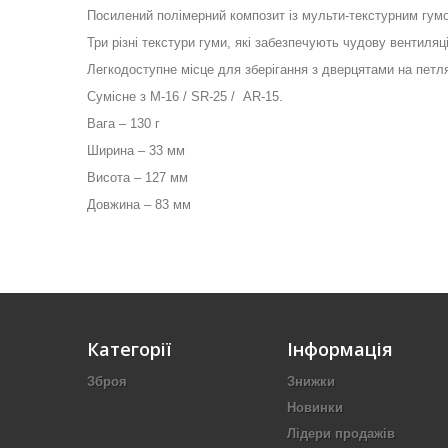
Посилений полімерний композит із мульти-текстурним гу
Три різні текстури гуми, які забезпечують чудову вентиля
Легкодоступне місце для зберігання з дверцятами на петл
Сумісне з
M
-16 /
SR
-25
/
AR
-15.
Вага – 130 г
Ширина – 33 мм
Висота – 127 мм
Довжина – 83 мм
Категорії
Інформація
Зброя
Знижки
Новинки
Лідери продажів