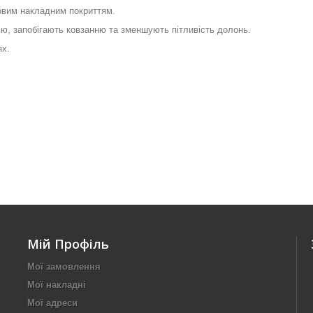
мовим накладним покриттям
.
цію, запобігають ковзанню та зменшують пітливість долонь.
ях
.
Мій Профіль
Мої замовлення
Мої накладні
Мої адреси