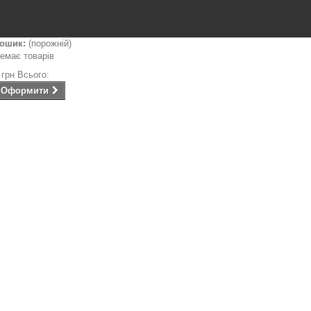
ошик:
(порожній)
емає товарів
 грн
Всього:
Оформити