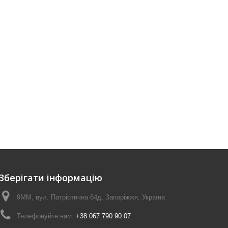
Зберігати інформацію
9ММ, вул. Патріотична 64д, Запоріжжя, Україна
Телефонуйте нам:
+38 067 790 90 07