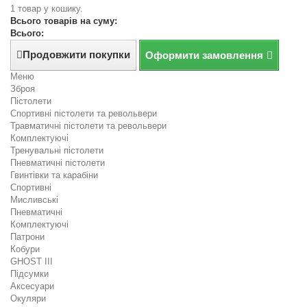
1 товар у кошику.
Всього товарів на суму:
Всього:
Продовжити покупки
Оформити замовлення
Меню
Зброя
Пістолети
Спортивні пістолети та револьвери
Травматичні пістолети та револьвери
Комплектуючі
Тренувальні пістолети
Пневматичні пістолети
Гвинтівки та карабіни
Спортивні
Мисливські
Пневматичні
Комплектуючі
Патрони
Кобури
GHOST III
Підсумки
Аксесуари
Окуляри